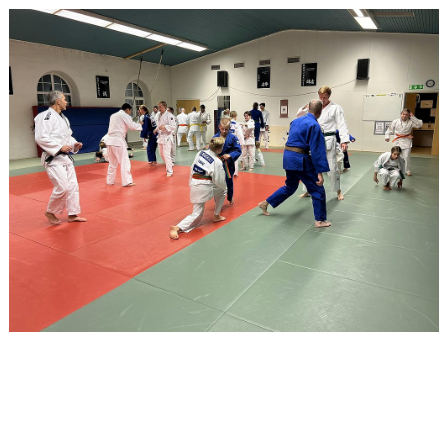
BARN FORTSÄTTNING 1 & 2
VUXEN / UNGDOM MOTION
AVANCERAD UNGDOM / VUXEN TEKNIK U15->
TÄVLING
AVGIFTER
KALENDER