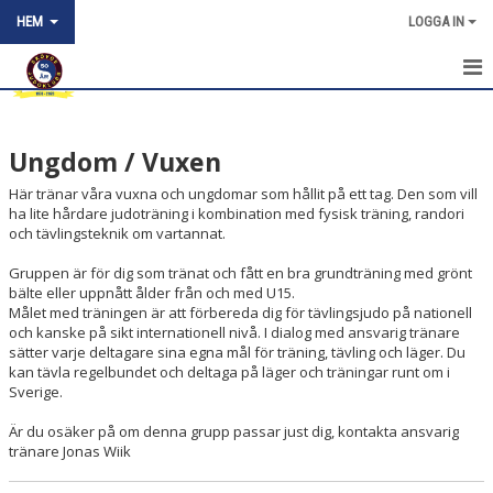
HEM
LOGGA IN
HEM
Ungdom / Vuxen
NYHETER
Här tränar våra vuxna och ungdomar som hållit på ett tag. Den som vill
OM KLUBBEN
ha lite hårdare judoträning i kombination med fysisk träning, randori
och tävlingsteknik om vartannat.
VAD ÄR JUDO
Gruppen är för dig som tränat och fått en bra grundträning med grönt
bälte eller uppnått ålder från och med U15.
KONTAKT
Målet med träningen är att förbereda dig för tävlingsjudo på nationell
och kanske på sikt internationell nivå. I dialog med ansvarig tränare
BILDGALLERI
sätter varje deltagare sina egna mål för träning, tävling och läger. Du
kan tävla regelbundet och deltaga på läger och träningar runt om i
Sverige.
VÅRA GRUPPER / TRÄNINGSTIDER
Är du osäker på om denna grupp passar just dig, kontakta ansvarig
STOR & LITEN
tränare Jonas Wiik
BARN NYBÖRJARE 1 & 2